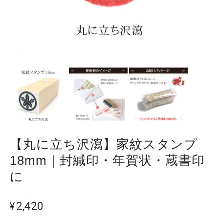
【丸に立ち沢瀉】家紋スタンプ
18mm｜封緘印・年賀状・蔵書印
に
¥2,420