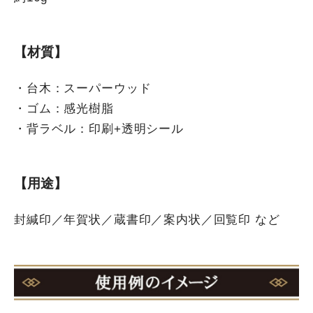
【材質】
・台木：スーパーウッド
・ゴム：感光樹脂
・背ラベル：印刷+透明シール
【用途】
封緘印／年賀状／蔵書印／案内状／回覧印 など