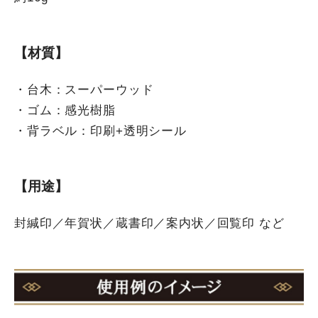
【材質】
・台木：スーパーウッド
・ゴム：感光樹脂
・背ラベル：印刷+透明シール
【用途】
封緘印／年賀状／蔵書印／案内状／回覧印 など