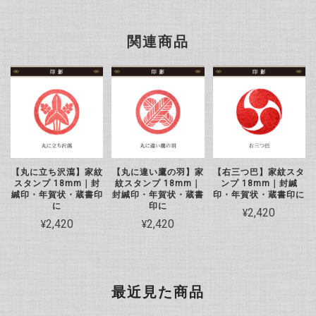
関連商品
【丸に立ち沢瀉】家紋
【丸に違い鷹の羽】家
【右三つ巴】家紋スタ
スタンプ 18mm｜封
紋スタンプ 18mm｜
ンプ 18mm｜封緘
緘印・年賀状・蔵書印
封緘印・年賀状・蔵書
印・年賀状・蔵書印に
に
印に
¥2,420
¥2,420
¥2,420
最近見た商品