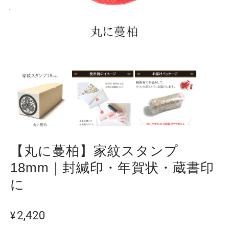
【丸に蔓柏】家紋スタンプ
18mm｜封緘印・年賀状・蔵書印
に
¥2,420