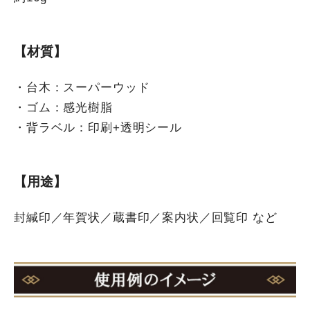
【材質】
・台木：スーパーウッド
・ゴム：感光樹脂
・背ラベル：印刷+透明シール
【用途】
封緘印／年賀状／蔵書印／案内状／回覧印 など